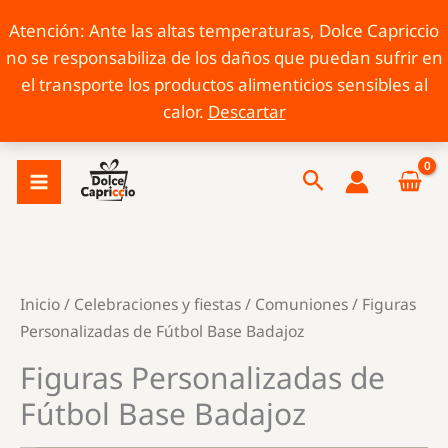
Atención: Ante las altas temperaturas, Dolce Capriccio
no se responsabiliza de los daños que puedan sufrir en
el transporte los productos alimenticios sensibles al
calor.
Descartar
Ir
Buscar
al
contenido
Inicio
/
Celebraciones y fiestas
/
Comuniones
/ Figuras
Personalizadas de Fútbol Base Badajoz
Figuras Personalizadas de
Fútbol Base Badajoz