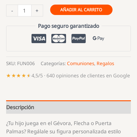
Figuras
AÑADIR AL CARRITO
-
+
Personalizadas
de
Pago seguro garantizado
Fútbol
Base
Badajoz
cantidad
SKU:
FUN006
Categorías:
Comuniones
,
Regalos
★★★★★
★★★★★
4,5/5 · 640 opiniones de clientes en Google
Descripción
¿Tu hijo juega en el Gévora, Flecha o Puerta
Palmas? Regálale su figura personalizada estilo