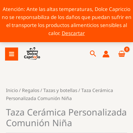
Atención: Ante las altas temperaturas, Dolce Capriccio
no se responsabiliza de los daños que puedan sufrir en
el transporte los productos alimenticios sensibles al
calor.
Descartar
Ir
Buscar
al
contenido
Inicio
/
Regalos
/
Tazas y botellas
/ Taza Cerámica
Personalizada Comunión Niña
Taza Cerámica Personalizada
Comunión Niña