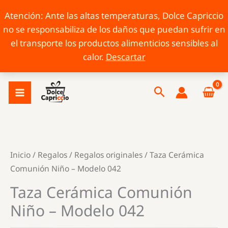
Atención: Ante las altas temperaturas, Dolce Capriccio
no se responsabiliza de los daños que puedan sufrir en
el transporte los productos alimenticios sensibles al
calor.
Descartar
Ir
Buscar
al
contenido
Inicio
/
Regalos
/
Regalos originales
/ Taza Cerámica
Comunión Niño – Modelo 042
Taza Cerámica Comunión
Niño – Modelo 042