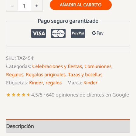
Taza
AÑADIR AL CARRITO
-
+
Cerámica
Comunión
Pago seguro garantizado
Niño
–
Modelo
042
SKU:
TAZ454
cantidad
Categorías:
Celebraciones y fiestas
,
Comuniones
,
Regalos
,
Regalos originales
,
Tazas y botellas
Etiquetas:
Kinder
,
regalos
Marca:
Kinder
★★★★★
★★★★★
4,5/5 · 640 opiniones de clientes en Google
Descripción