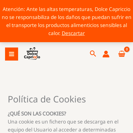
Atención: Ante las altas temperaturas, Dolce Capriccio
no se responsabiliza de los daños que puedan sufrir en
el transporte los productos alimenticios sensibles al
calor.
Descartar
Ir
Buscar
al
contenido
Política de Cookies
¿QUÉ SON LAS COOKIES?
Una cookie es un fichero que se descarga en el
equipo del Usuario al acceder a determinadas