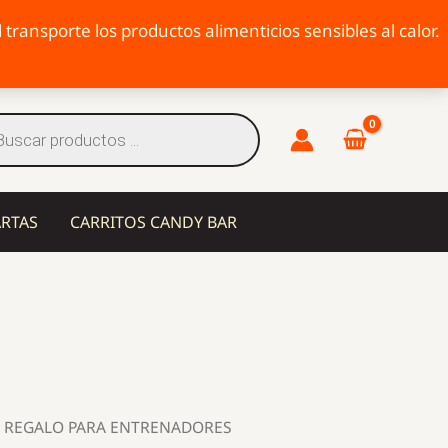
transporte los productos alimenticios sensibles al calor.
eda
tos
ARTAS
CARRITOS CANDY BAR
N REGALO PARA ENTRENADORES