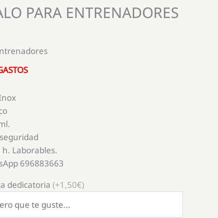
ALO PARA ENTRENADORES
entrenadores
 GASTOS
 Inox
co
ml.
 seguridad
 h. Laborables.
tsApp 696883663
a dedicatoria
(+1,50€)