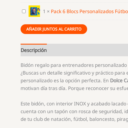
REGALO
PARA
Pack
1
×
Pack 6 Blocs Personalizados Fútbo
ENTRENADORES
6
Blocs
AÑADIR JUNTOS AL CARRITO
Personalizados
Fútbol
Descripción
Valoraciones (0)
Bidón regalo para entrenadores personalizado 
¿Buscas un detalle significativo y práctico par
personalizado es la opción perfecta. En
Dolce C
motivan día tras día. Porque reconocer su esfu
Este bidón, con interior INOX y acabado lacado 
cuenta con un tapón con rosca de seguridad, i
de tu club de natación, fútbol, baloncesto, pir