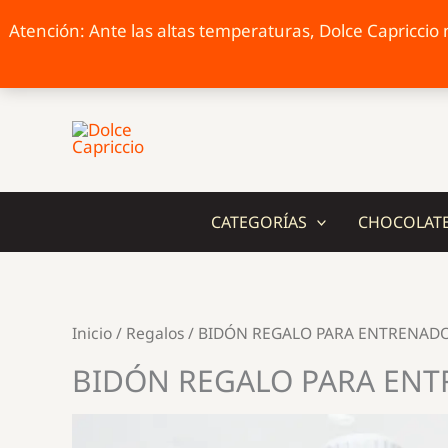
Atención: Ante las altas temperaturas, Dolce Capriccio n
Ir
al
contenido
CATEGORÍAS
CHOCOLAT
Inicio
/
Regalos
/ BIDÓN REGALO PARA ENTRENAD
BIDÓN REGALO PARA EN