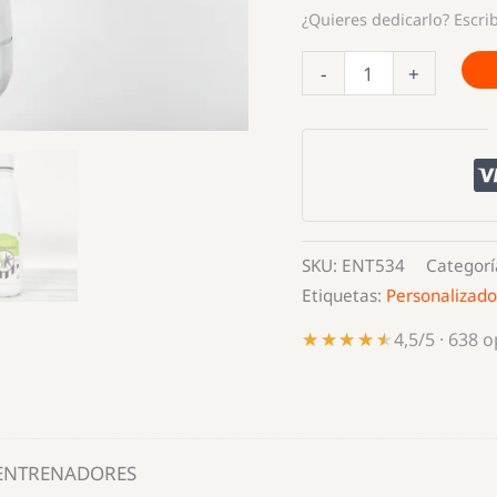
¿Quieres dedicarlo? Escrib
BIDÓN
-
+
REGALO
PARA
ENTRENADORES
cantidad
SKU:
ENT534
Categorí
Etiquetas:
Personalizado
★★★★★
★★★★★
4,5/5 · 638 
 ENTRENADORES