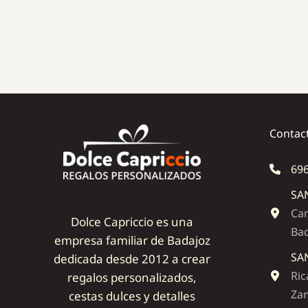
Contac
696
SA
Car
Dolce Capriccio es una
Ba
empresa familiar de Badajoz
SA
dedicada desde 2012 a crear
Ric
regalos personalizados,
Zam
cestas dulces y detalles