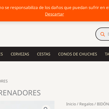
o se responsabiliza de los daños que puedan sufrir en el 
Descartar
Búsqu
de
produc
ES
CERVEZAS
CESTAS
CONOS DE CHUCHES
T
ORES
TRENADORES
Inicio
/
Regalos
/ BIDÓ