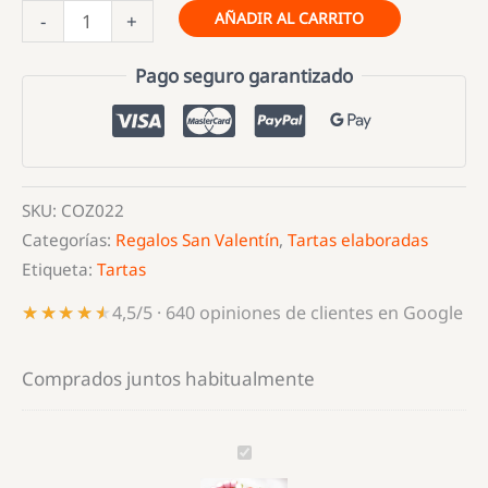
Tarta
AÑADIR AL CARRITO
-
+
de
Golosinas
Pago seguro garantizado
en
Forma
de
Corazón
SKU:
COZ022
cantidad
Categorías:
Regalos San Valentín
,
Tartas elaboradas
Etiqueta:
Tartas
★★★★★
★★★★★
4,5/5 · 640 opiniones de clientes en Google
Comprados juntos habitualmente
Tarta
de