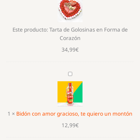
Golosinas
en
Forma
Este producto:
Tarta de Golosinas en Forma de
de
Corazón
Corazón
34,99
€
Bidón
con
amor
gracioso,
te
1
×
Bidón con amor gracioso, te quiero un montón
quiero
un
12,99
€
montón