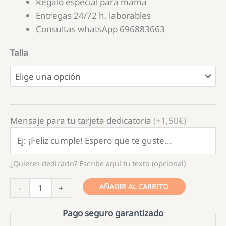
Regalo especial para mamá
Entregas 24/72 h. laborables
Consultas whatsApp 696883663
Talla
Mensaje para tu tarjeta dedicatoria
(+1,50€)
¿Quieres dedicarlo? Escribe aquí tu texto (opcional)
Camiseta
AÑADIR AL CARRITO
-
+
Todos
los
Pago seguro garantizado
Días