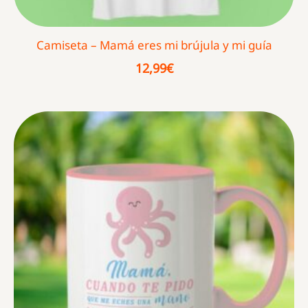
Camiseta – Mamá eres mi brújula y mi guía
12,99
€