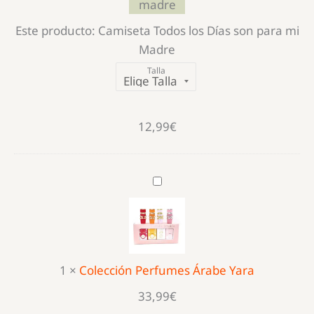
mi
Madre
Este producto:
Camiseta Todos los Días son para mi
Madre
Talla
12,99
€
Colección
Perfumes
Árabe
Yara
1
×
Colección Perfumes Árabe Yara
33,99
€