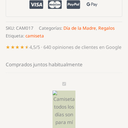
son
para
mi
SKU:
CAM017
Categorías:
Día de la Madre
,
Regalos
Madre
Etiqueta:
camiseta
cantidad
★★★★★
★★★★★
4,5/5 · 640 opiniones de clientes en Google
Comprados juntos habitualmente
Camiseta
Todos
los
Días
son
para