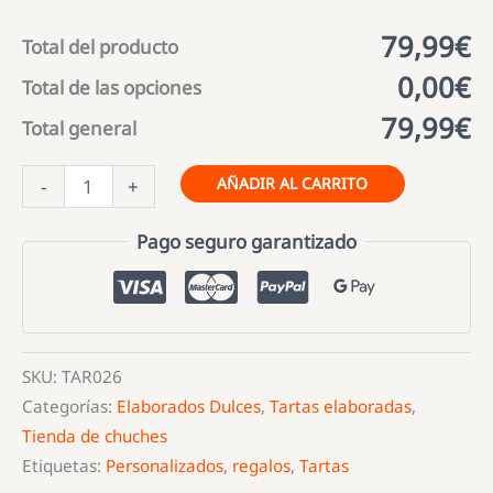
79,99€
Total del producto
0,00€
Total de las opciones
79,99€
Total general
Tarta
AÑADIR AL CARRITO
-
+
de
chuches
Pago seguro garantizado
Comunión
Niña
cantidad
SKU:
TAR026
Categorías:
Elaborados Dulces
,
Tartas elaboradas
,
Tienda de chuches
Etiquetas:
Personalizados
,
regalos
,
Tartas