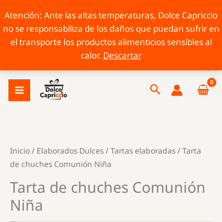
Atención: Ante las altas temperaturas, Dolce Capriccio
no se responsabiliza de los daños que puedan sufrir en
el transporte los productos alimenticios sensibles al
calor.
Descartar
Ir
Buscar
al
contenido
Inicio
/
Elaborados Dulces
/
Tartas elaboradas
/ Tarta
de chuches Comunión Niña
Tarta de chuches Comunión
Niña