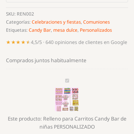
de
niñas
SKU:
REN002
PERSONALIZADO
Categorías:
Celebraciones y fiestas
,
Comuniones
cantidad
Etiquetas:
Candy Bar
,
mesa dulce
,
Personalizados
★★★★★
★★★★★
4,5/5 · 640 opiniones de clientes en Google
Comprados juntos habitualmente
Relleno
para
Carritos
Candy
Bar
Este producto:
Relleno para Carritos Candy Bar de
de
niñas PERSONALIZADO
niñas