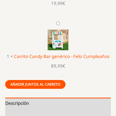
PERSONALIZADO
19,99
€
Carrito
Candy
Bar
genérico
-
1
×
Carrito Candy Bar genérico - Feliz Cumpleaños
Feliz
Cumpleaños
89,99
€
AÑADIR JUNTOS AL CARRITO
Descripción
Información adicional