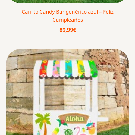
Carrito Candy Bar genérico azul – Feliz
Cumpleaños
89,99
€