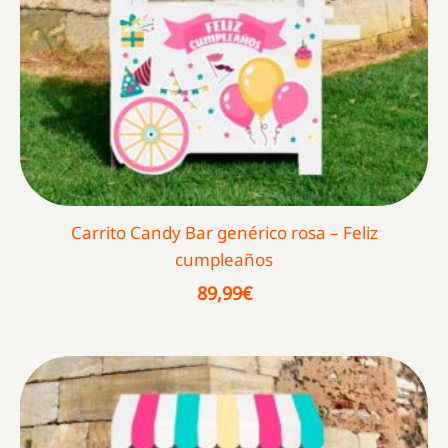
Carrito Candy Bar genérico rosa – Feliz
cumpleaños
89,99
€