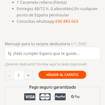
1 Caramelo relleno (Fiesta)
Entregas 48/72 h. (Laborables) En cualquier
punto de España peninsular
Consultas whatsapp
696 883 663
Mensaje para tu tarjeta dedicatoria
(+1,50€)
¿Quieres dedicarlo? Escribe aquí tu texto (opcional)
Relleno
AÑADIR AL CARRITO
-
+
para
Carritos
Pago seguro garantizado
Candy
Bar