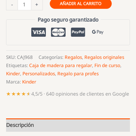
Regalo
AÑADIR AL CARRITO
-
+
para
profesores
Pago seguro garantizado
-
Caja
de
madera
SKU:
CAJ968
Categorías:
Regalos
,
Regalos originales
rellena
Etiquetas:
Caja de madera para regalar
,
Fin de curso
,
de
Kinder
,
Personalizados
,
Regalo para profes
chocolate.
Marca:
Kinder
cantidad
★★★★★
★★★★★
4,5/5 · 640 opiniones de clientes en Google
Descripción