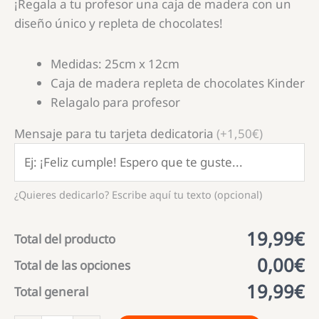
¡Regala a tu profesor una caja de madera con un
original
actual
diseño único y repleta de chocolates!
era:
es:
24,99€.
19,99€.
Medidas: 25cm x 12cm
Caja de madera repleta de chocolates Kinder
Relagalo para profesor
Mensaje para tu tarjeta dedicatoria
(+1,50€)
¿Quieres dedicarlo? Escribe aquí tu texto (opcional)
19,99€
Total del producto
0,00€
Total de las opciones
19,99€
Total general