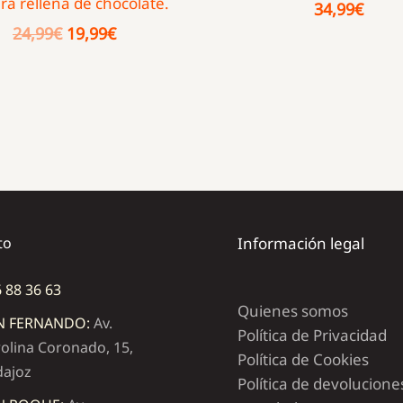
a rellena de chocolate.
34,99
€
El
El
24,99
€
19,99
€
precio
precio
original
actual
era:
es:
24,99€.
19,99€.
to
Información legal
 88 36 63
Quienes somos
N FERNANDO:
Av.
Política de Privacidad
olina Coronado, 15,
Política de Cookies
dajoz
Política de devolucione