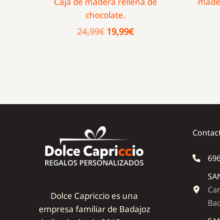
Caja de madera rellena de
mader
chocolate.
El
El
24,99
€
19,99
€
precio
precio
original
actual
era:
es:
24,99€.
19,99€.
Contac
696
SA
Car
Dolce Capriccio es una
Ba
empresa familiar de Badajoz