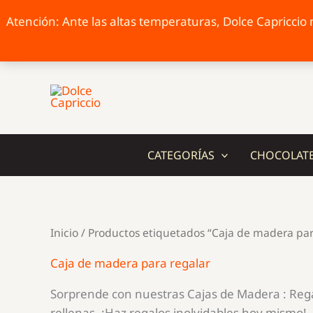
Atención: Ante las altas temperaturas, Dolce Capriccio n
Ir
al
contenido
CATEGORÍAS
CHOCOLAT
Inicio
/ Productos etiquetados “Caja de madera par
Caja de madera para regalar
Sorprende con nuestras Cajas de Madera : Regal
rellenas. ¡Haz regalos inolvidables hoy mismo!