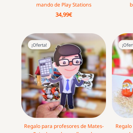
mando de Play Stations
b
34,99
€
¡Oferta!
¡Ofer
Regalo para profesores de Mates-
Regalo 