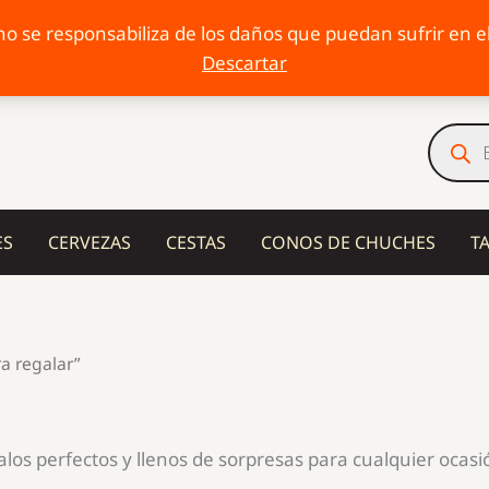
o se responsabiliza de los daños que puedan sufrir en el 
Descartar
Búsqu
de
produc
ES
CERVEZAS
CESTAS
CONOS DE CHUCHES
T
a regalar”
os perfectos y llenos de sorpresas para cualquier ocasió