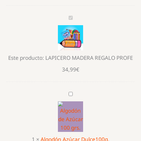
LAPICERO
MADERA
REGALO
PROFE
Este producto:
LAPICERO MADERA REGALO PROFE
34,99
€
Algodón
Azúcar
Dulce100g.
1
×
Algodón Azúcar Dulce100g.