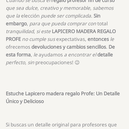
Cuando se busca
el
regalo profesor fin de curso
que
sea
dulce
,
creativo
y
memorable
,
sabemos
que
la
elección
puede
ser
complicada
.
Sin
embargo
,
para
que
pueda
comprar
con
total
tranquilidad
,
si
este
LAPICERO MADERA REGALO
PROFE
no
cumple
sus
expectativas,
entonces
le
ofrecemos
devoluciones y cambios sencillos
.
De
esta forma
,
le
ayudamos
a
encontrar
el
detalle
perfecto
,
sin
preocupaciones! 😉
Estuche Lapicero madera regalo Profe: Un Detalle
Único y Delicioso
Si buscas un detalle original para profesores que