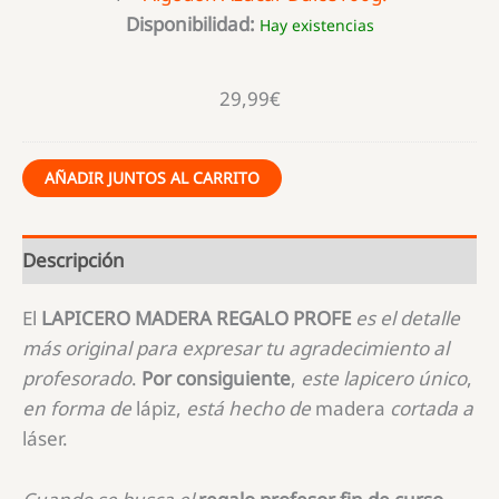
Disponibilidad:
Hay existencias
29,99
€
AÑADIR JUNTOS AL CARRITO
Descripción
El
LAPICERO MADERA REGALO PROFE
es
el
detalle
más
original
para
expresar
tu
agradecimiento
al
profesorado
.
Por consiguiente
,
este
lapicero
único
,
en
forma
de
lápiz,
está
hecho
de
madera
cortada
a
láser.