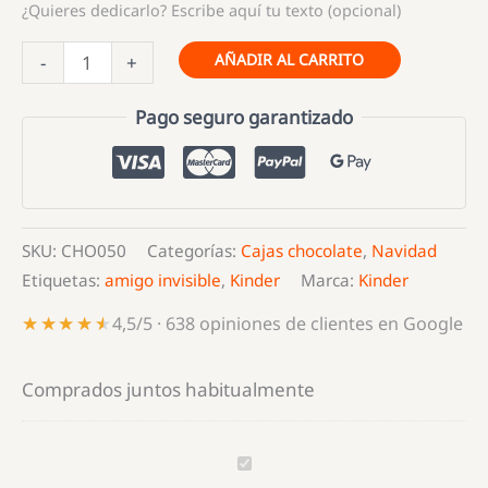
¿Quieres dedicarlo? Escribe aquí tu texto (opcional)
Estuche
AÑADIR AL CARRITO
-
+
de
chocolates
Pago seguro garantizado
de
amigo
invisible
cantidad
SKU:
CHO050
Categorías:
Cajas chocolate
,
Navidad
Etiquetas:
amigo invisible
,
Kinder
Marca:
Kinder
★★★★★
★★★★★
4,5/5 · 638 opiniones de clientes en Google
Comprados juntos habitualmente
Estuche