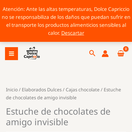
Atención: Ante las altas temperaturas, Dolce Capriccio
no se responsabiliza de los daños que puedan sufrir en
el transporte los productos alimenticios sensibles al
calor.
Descartar
Ir
Buscar
al
contenido
Inicio
/
Elaborados Dulces
/
Cajas chocolate
/ Estuche
de chocolates de amigo invisible
Estuche de chocolates de
amigo invisible