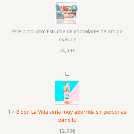
de
chocolates
de
amigo
Este producto:
Estuche de chocolates de amigo
invisible
invisible
24,99
€
Bidón
La
Vida
sería
muy
1
×
Bidón La Vida sería muy aburrida sin personas
aburrida
como tu
sin
personas
12,99
€