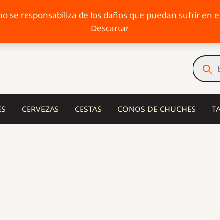
o se responsabiliza de los daños que puedan sufrir en el 
Descartar
Búsqu
de
produc
ES
CERVEZAS
CESTAS
CONOS DE CHUCHES
T