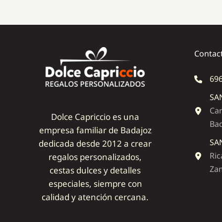
Contac
696
SA
Car
Dolce Capriccio es una
Ba
empresa familiar de Badajoz
SA
dedicada desde 2012 a crear
Ric
regalos personalizados,
Zam
cestas dulces y detalles
especiales, siempre con
calidad y atención cercana.