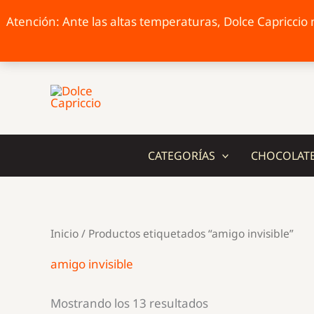
Atención: Ante las altas temperaturas, Dolce Capriccio n
Ir
al
contenido
CATEGORÍAS
CHOCOLAT
Inicio
/ Productos etiquetados “amigo invisible”
amigo invisible
Ordenado
Mostrando los 13 resultados