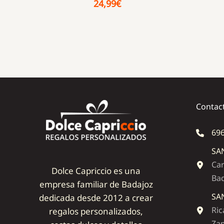
24,99
€
Contac
696
SA
Car
Dolce Capriccio es una
Ba
empresa familiar de Badajoz
SA
dedicada desde 2012 a crear
Ric
regalos personalizados,
Zam