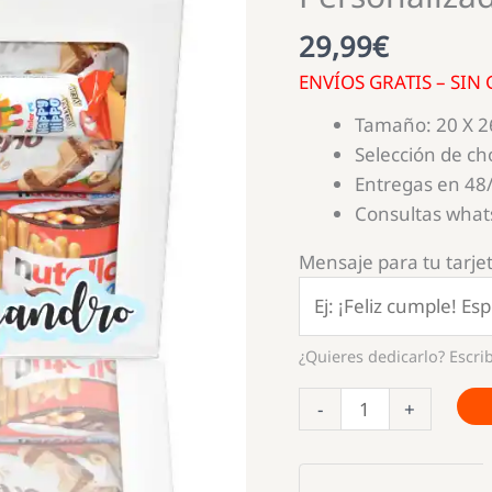
29,99
€
ENVÍOS GRATIS – SIN
Tamaño: 20 X 2
Selección de ch
Entregas en 48
Consultas wha
Mensaje para tu tarjet
¿Quieres dedicarlo? Escrib
Caja
-
+
Regalo
Amigo
Invisible