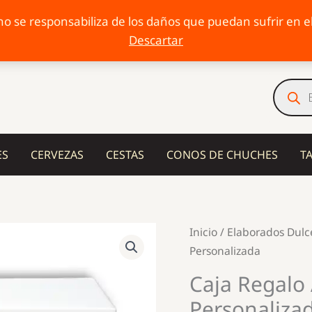
o se responsabiliza de los daños que puedan sufrir en el 
Descartar
Búsqu
de
produc
ES
CERVEZAS
CESTAS
CONOS DE CHUCHES
T
Inicio
/
Elaborados Dulc
Personalizada
Caja Regalo 
Personaliza