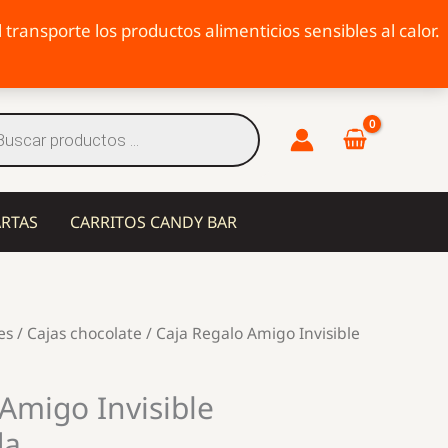
transporte los productos alimenticios sensibles al calor.
eda
tos
ARTAS
CARRITOS CANDY BAR
es
/
Cajas chocolate
/ Caja Regalo Amigo Invisible
Amigo Invisible
da