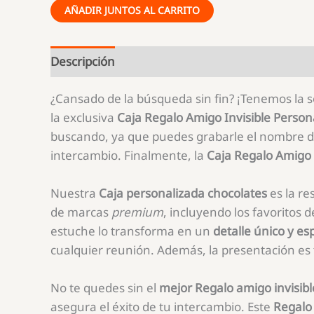
aluminio
AÑADIR JUNTOS AL CARRITO
te
quiero
patoda
Descripción
la
¿Cansado de la búsqueda sin fin? ¡Tenemos la so
vida
la exclusiva
Caja Regalo Amigo Invisible Person
buscando, ya que puedes grabarle el nombre de
intercambio. Finalmente, la
Caja Regalo Amigo 
Nuestra
Caja personalizada chocolates
es la re
de marcas
premium
, incluyendo los favoritos 
estuche lo transforma en un
detalle único y es
cualquier reunión. Además, la presentación es t
No te quedes sin el
mejor Regalo amigo invisibl
asegura el éxito de tu intercambio. Este
Regalo 