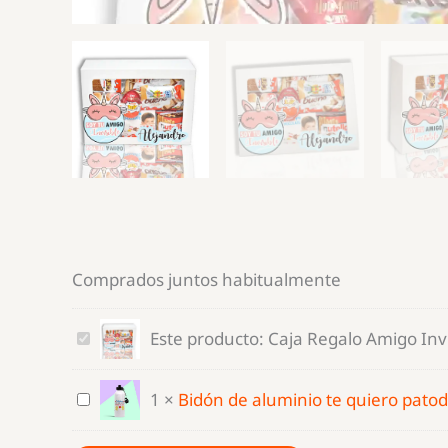
Comprados juntos habitualmente
Caja
Este producto:
Caja Regalo Amigo Invi
Regalo
Amigo
Bidón
1
×
Bidón de aluminio te quiero patod
Invisible
de
Personalizada