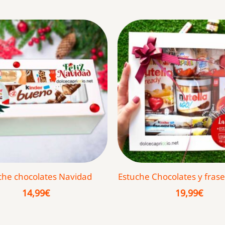
che chocolates Navidad
Estuche Chocolates y fras
14,99
€
19,99
€