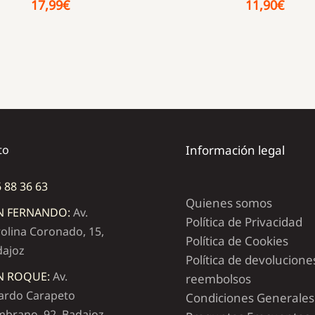
17,99
€
11,90
€
to
Información legal
 88 36 63
Quienes somos
N FERNANDO:
Av.
Política de Privacidad
olina Coronado, 15,
Política de Cookies
dajoz
Política de devolucione
N ROQUE:
Av.
reembolsos
ardo Carapeto
Condiciones Generales
brano, 92, Badajoz