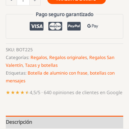
de
aluminio
Pago seguro garantizado
por
ti
mataría
un
SKU:
BOT225
elefante
Categorías:
Regalos
,
Regalos originales
,
Regalos San
a
Valentín
,
Tazas y botellas
chancletazos
Etiquetas:
Botella de aluminio con frase
,
botellas con
cantidad
mensajes
★★★★★
★★★★★
4,5/5 · 640 opiniones de clientes en Google
Descripción