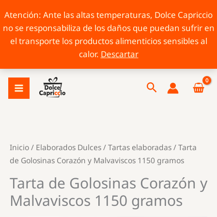
Atención: Ante las altas temperaturas, Dolce Capriccio
no se responsabiliza de los daños que puedan sufrir en
el transporte los productos alimenticios sensibles al
calor.
Descartar
Ir
Buscar
al
contenido
Inicio
/
Elaborados Dulces
/
Tartas elaboradas
/ Tarta
de Golosinas Corazón y Malvaviscos 1150 gramos
Tarta de Golosinas Corazón y
Malvaviscos 1150 gramos