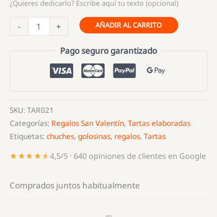
¿Quieres dedicarlo? Escribe aquí tu texto (opcional)
Tarta
AÑADIR AL CARRITO
-
+
de
Golosinas
Pago seguro garantizado
Corazón
y
Malvaviscos
1150
SKU:
TAR021
gramos
Categorías:
Regalos San Valentín
,
Tartas elaboradas
cantidad
Etiquetas:
chuches
,
golosinas
,
regalos
,
Tartas
★★★★★
★★★★★
4,5/5 · 640 opiniones de clientes en Google
Comprados juntos habitualmente