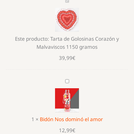
Tarta
de
Golosinas
Corazón
y
Este producto:
Tarta de Golosinas Corazón y
Malvaviscos
Malvaviscos 1150 gramos
1150
gramos
39,99
€
Bidón
Nos
dominó
el
amor
1
×
Bidón Nos dominó el amor
12,99
€