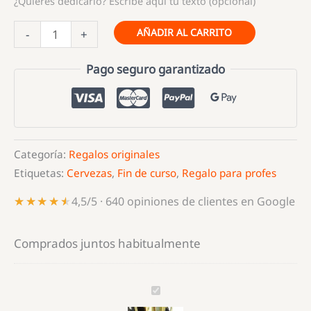
¿Quieres dedicarlo? Escribe aquí tu texto (opcional)
Trofeo
AÑADIR AL CARRITO
-
+
al
mejor
Pago seguro garantizado
profesor
cantidad
Categoría:
Regalos originales
Etiquetas:
Cervezas
,
Fin de curso
,
Regalo para profes
★★★★★
★★★★★
4,5/5 · 640 opiniones de clientes en Google
Comprados juntos habitualmente
Trofeo
al