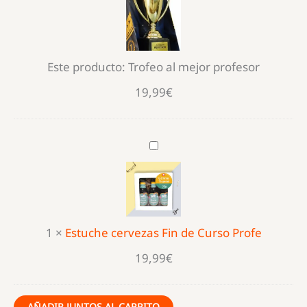
mejor
profesor
Este producto:
Trofeo al mejor profesor
19,99
€
Estuche
cervezas
Fin
de
Curso
1
×
Estuche cervezas Fin de Curso Profe
Profe
19,99
€
AÑADIR JUNTOS AL CARRITO