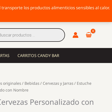
transporte los productos alimenticios sensibles al calor.
eda
tos
ARTAS
CARRITOS CANDY BAR
s originales
/
Bebidas
/
Cervezas y Jarras
/ Estuche
zado con Nombre
Cervezas Personalizado con