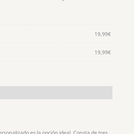
19,99
€
19,99
€
rsonalizado es la opción ideal. Consta de tres