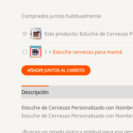
Comprados juntos habitualmente
Estuche
Este producto:
Estuche de Cervezas 
de
Cervezas
Estuche
1
×
Estuche cervezas para mamá
Personalizado
cervezas
con
para
AÑADIR JUNTOS AL CARRITO
Nombre
mamá
Descripción
Estuche de Cervezas Personalizado con Nombr
Estuche de Cervezas Personalizado con Nombre
¿Buscas un regalo único y original para esa per