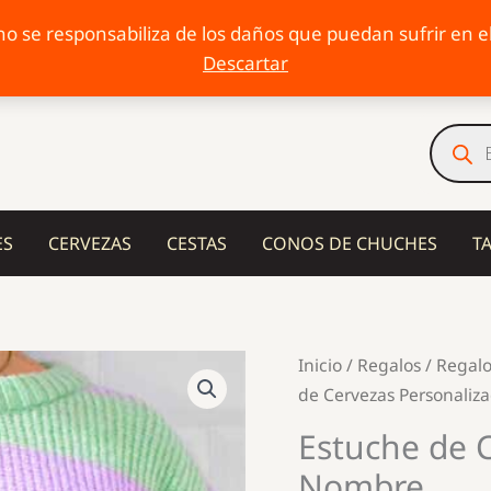
o se responsabiliza de los daños que puedan sufrir en el 
Descartar
Búsqu
de
produc
ES
CERVEZAS
CESTAS
CONOS DE CHUCHES
T
Inicio
/
Regalos
/
Regalo
de Cervezas Personali
Estuche de 
Nombre