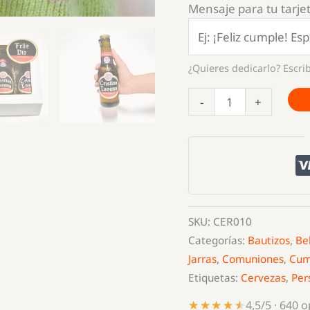
Mensaje para tu tarjet
¿Quieres dedicarlo? Escrib
Estuche
-
+
de
Cervezas
Personalizado
con
Nombre
cantidad
SKU:
CER010
Categorías:
Bautizos
,
Be
Jarras
,
Comuniones
,
Cum
Etiquetas:
Cervezas
,
Per
★★★★★
★★★★★
4,5/5 · 640 