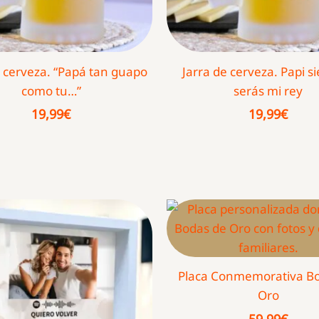
e cerveza. “Papá tan guapo
Jarra de cerveza. Papi 
como tu…”
serás mi rey
19,99
€
19,99
€
Placa Conmemorativa B
Oro
59,99
€