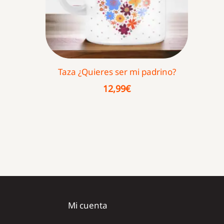
Taza ¿Quieres ser mi padrino?
12,99
€
Mi cuenta