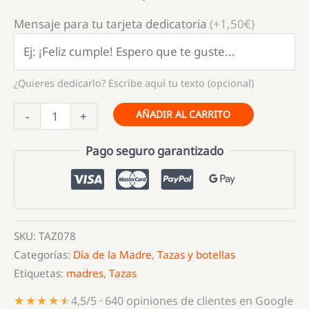
Mensaje para tu tarjeta dedicatoria
(+1,50€)
¿Quieres dedicarlo? Escribe aquí tu texto (opcional)
Taza
AÑADIR AL CARRITO
-
+
Mamá
que
Pago seguro garantizado
suerte
tenerte
cantidad
SKU:
TAZ078
Categorías:
Día de la Madre
,
Tazas y botellas
Etiquetas:
madres
,
Tazas
★★★★★
★★★★★
4,5/5 · 640 opiniones de clientes en Google