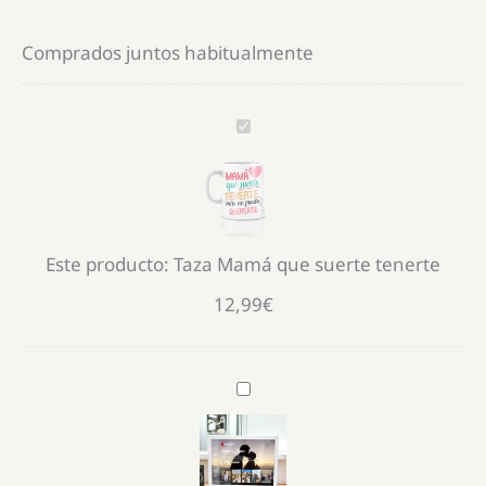
Comprados juntos habitualmente
Taza
Mamá
que
suerte
tenerte
Este producto:
Taza Mamá que suerte tenerte
12,99
€
Cuadro
con
historia
Netflix