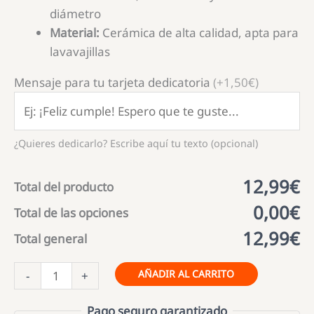
diámetro
Material:
Cerámica de alta calidad, apta para
lavavajillas
Mensaje para tu tarjeta dedicatoria
(+1,50€)
¿Quieres dedicarlo? Escribe aquí tu texto (opcional)
12,99€
Total del producto
0,00€
Total de las opciones
12,99€
Total general
Taza
AÑADIR AL CARRITO
-
+
"Abuela
Novata
Pago seguro garantizado