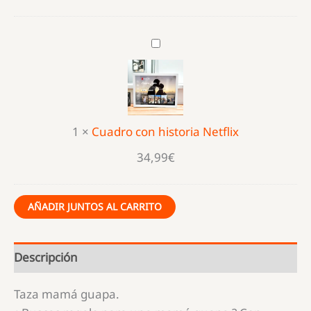
Cuadro
con
historia
Netflix
1
×
Cuadro con historia Netflix
34,99
€
AÑADIR JUNTOS AL CARRITO
Descripción
Taza mamá guapa.