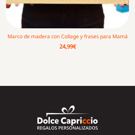
Marco de madera con Collage y frases para Mamá
24,99
€