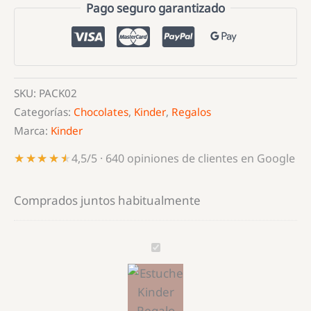
Regalo
Pago seguro garantizado
(Surtido
30
piezas)
"Feliz
SKU:
PACK02
día"
Categorías:
Chocolates
,
Kinder
,
Regalos
cantidad
Marca:
Kinder
★★★★★
★★★★★
4,5/5 · 640 opiniones de clientes en Google
Comprados juntos habitualmente
Estuche
Kinder
Regalo
(Surtido