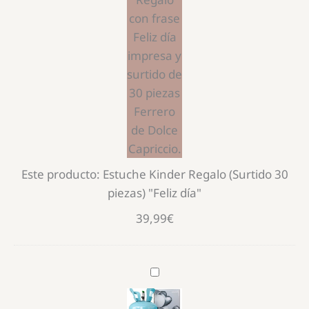
30
piezas)
"Feliz
día"
Este producto:
Estuche Kinder Regalo (Surtido 30
piezas) "Feliz día"
39,99
€
Bombona
de