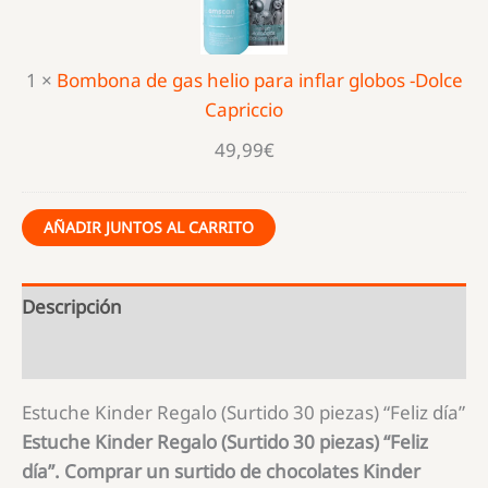
gas
helio
para
1
×
Bombona de gas helio para inflar globos -Dolce
inflar
Capriccio
globos
-
49,99
€
Dolce
Capriccio
AÑADIR JUNTOS AL CARRITO
Descripción
Información Nutricional
Estuche Kinder Regalo (Surtido 30 piezas) “Feliz día”
Estuche Kinder Regalo (Surtido 30 piezas) “Feliz
día”. Comprar un surtido de chocolates Kinder