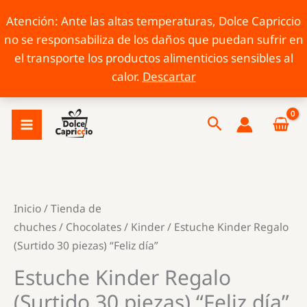
Atención: Ante las altas temperaturas, Dolce Capriccio
no se responsabiliza de los daños que puedan sufrir en
el transporte los productos alimenticios sensibles al
calor.
Descartar
Ir
Buscar
al
contenido
Inicio
/
Tienda de
chuches
/
Chocolates
/
Kinder
/ Estuche Kinder Regalo
(Surtido 30 piezas) “Feliz día”
Estuche Kinder Regalo
(Surtido 30 piezas) “Feliz día”