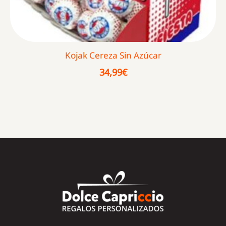
Kojak Cereza Sin Azúcar
34,99
€