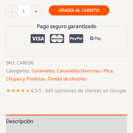
Fresquito
AÑADIR AL CARRITO
-
+
Cola
FIESTA
Pago seguro garantizado
cantidad
SKU:
CAR036
Categorías:
Caramelos
,
Caramelos Dextrosa / Pica
,
Chupas y Piruletas
,
Tienda de chuches
★★★★★
★★★★★
4,5/5 · 640 opiniones de clientes en Google
Descripción