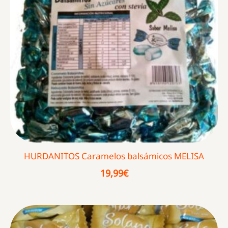
HURDANITOS Caramelos balsámicos MELISA
19,99
€