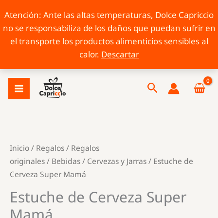
Atención: Ante las altas temperaturas, Dolce Capriccio
no se responsabiliza de los daños que puedan sufrir en
el transporte los productos alimenticios sensibles al
calor.
Descartar
Ir
Buscar
al
contenido
Inicio
/
Regalos
/
Regalos
originales
/
Bebidas
/
Cervezas y Jarras
/ Estuche de
Cerveza Super Mamá
Estuche de Cerveza Super
Mamá