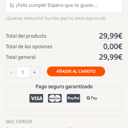
¿Quieres dedicarlo? Escribe aquí tu texto (opcional)
29,99€
Total del producto
0,00€
Total de las opciones
29,99€
Total general
Estuche
AÑADIR AL CARRITO
-
+
de
Cerveza
Pago seguro garantizado
Super
Mamá
cantidad
SKU:
CER029