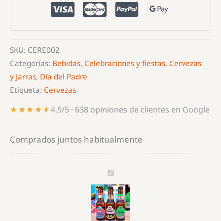
Papá
cantidad
SKU:
CERE002
Categorías:
Bebidas
,
Celebraciones y fiestas
,
Cervezas
y Jarras
,
Día del Padre
Etiqueta:
Cervezas
★★★★★
★★★★★
4,5/5 · 638 opiniones de clientes en Google
Comprados juntos habitualmente
Estuche
cervezas
Super
Papá