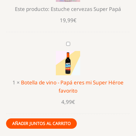
Este producto:
Estuche cervezas Super Papá
19,99
€
Botella
de
vino
-
Papá
1
×
Botella de vino - Papá eres mi Super Héroe
eres
favorito
mi
Super
4,99
€
Héroe
favorito
AÑADIR JUNTOS AL CARRITO