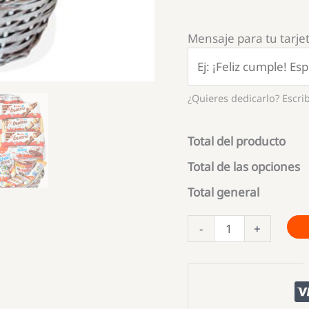
Mensaje para tu tarjet
¿Quieres dedicarlo? Escrib
Total del producto
Total de las opciones
Total general
Cesta
-
+
regalo
para
empresa
cantidad