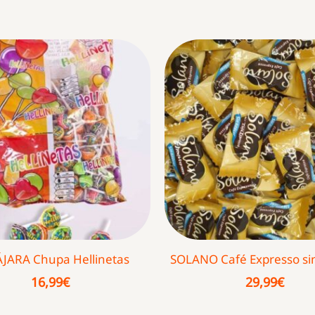
ÁJARA Chupa Hellinetas
SOLANO Café Expresso si
16,99
€
29,99
€