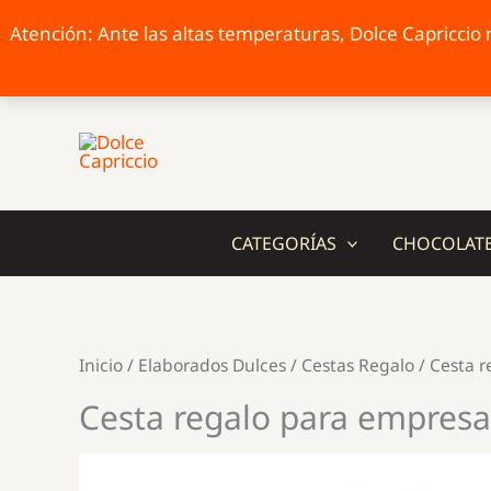
Atención: Ante las altas temperaturas, Dolce Capriccio n
Ir
al
contenido
CATEGORÍAS
CHOCOLAT
Inicio
/
Elaborados Dulces
/
Cestas Regalo
/ Cesta 
Cesta regalo para empresa