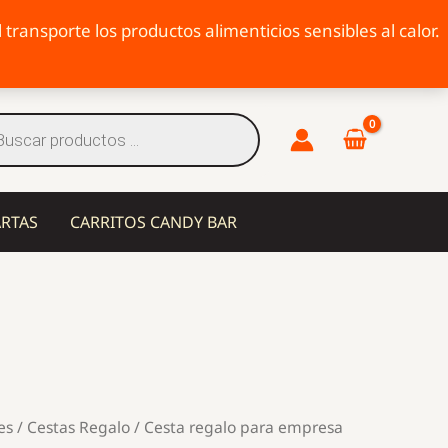
transporte los productos alimenticios sensibles al calor.
eda
tos
ARTAS
CARRITOS CANDY BAR
es
/
Cestas Regalo
/ Cesta regalo para empresa