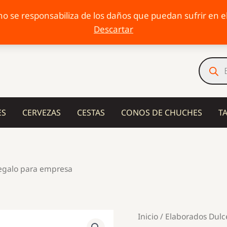
o se responsabiliza de los daños que puedan sufrir en el 
Descartar
Búsqu
de
produc
ES
CERVEZAS
CESTAS
CONOS DE CHUCHES
T
regalo para empresa
Inicio
/
Elaborados Dulc