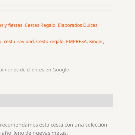
s y fiestas
,
Cestas Regalo
,
Elaborados Dulces
,
a
,
cesta navidad
,
Cesta regalo
,
EMPRESA
,
Kinder
,
opiniones de clientes en Google
Te recomendamos esta cesta con una selección
o año lleno de nuevas metas.