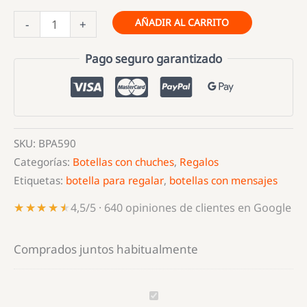
Bidón
AÑADIR AL CARRITO
-
+
Localcoño
Power
Pago seguro garantizado
cantidad
SKU:
BPA590
Categorías:
Botellas con chuches
,
Regalos
Etiquetas:
botella para regalar
,
botellas con mensajes
★★★★★
★★★★★
4,5/5 · 640 opiniones de clientes en Google
Comprados juntos habitualmente
Bidón