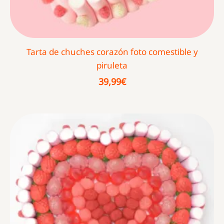
Tarta de chuches corazón foto comestible y
piruleta
39,99
€