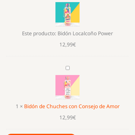
Localcoño
Power
Este producto:
Bidón Localcoño Power
12,99
€
Bidón
de
Chuches
con
Consejo
1
×
Bidón de Chuches con Consejo de Amor
de
Amor
12,99
€