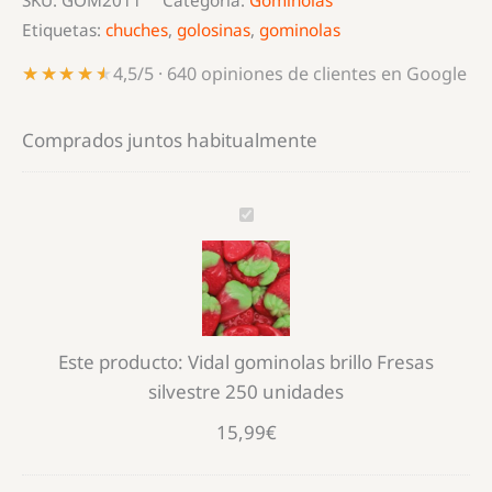
SKU:
GOM2011
Categoría:
Gominolas
cantidad
Etiquetas:
chuches
,
golosinas
,
gominolas
★★★★★
★★★★★
4,5/5 · 640 opiniones de clientes en Google
Comprados juntos habitualmente
Vidal
gominolas
brillo
Fresas
silvestre
Este producto:
Vidal gominolas brillo Fresas
250
silvestre 250 unidades
unidades
15,99
€