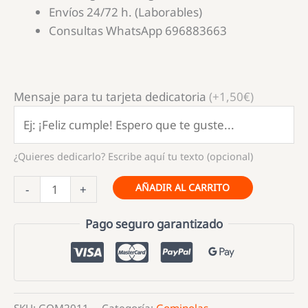
Envíos 24/72 h. (Laborables)
Consultas WhatsApp 696883663
Mensaje para tu tarjeta dedicatoria
(+1,50€)
¿Quieres dedicarlo? Escribe aquí tu texto (opcional)
Vidal
AÑADIR AL CARRITO
-
+
gominolas
brillo
Pago seguro garantizado
Fresas
silvestre
250
unidades