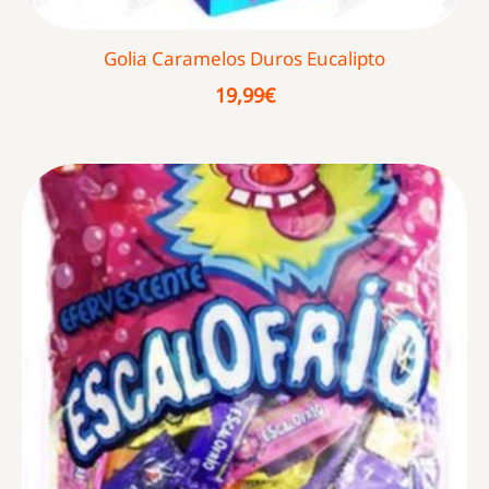
Golia Caramelos Duros Eucalipto
19,99
€