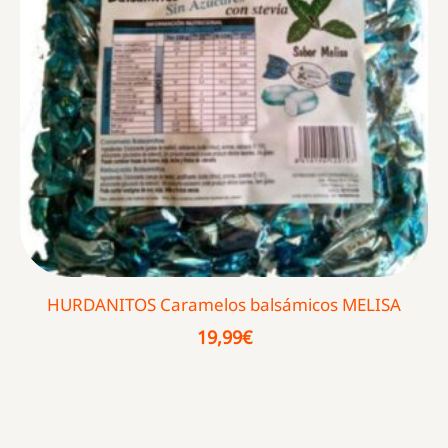
HURDANITOS Caramelos balsámicos MELISA
19,99
€