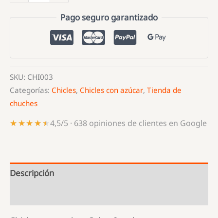
-
Chicle
Pago seguro garantizado
Tubble
Gum
Pintalenguas
cantidad
SKU:
CHI003
Categorías:
Chicles
,
Chicles con azúcar
,
Tienda de
chuches
★★★★★
★★★★★
4,5/5 · 638 opiniones de clientes en Google
Descripción
Información adicional