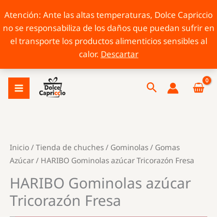
Atención: Ante las altas temperaturas, Dolce Capriccio
no se responsabiliza de los daños que puedan sufrir en
el transporte los productos alimenticios sensibles al
calor.
Descartar
Ir
Buscar
al
contenido
Inicio
/
Tienda de chuches
/
Gominolas
/
Gomas
Azúcar
/ HARIBO Gominolas azúcar Tricorazón Fresa
HARIBO Gominolas azúcar
Tricorazón Fresa