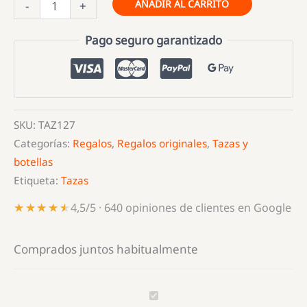
Taza
AÑADIR AL CARRITO
-
+
Personalizada
"Papá,
Pago seguro garantizado
Nuestro
Superhéroe
Favorito"
cantidad
SKU:
TAZ127
Categorías:
Regalos
,
Regalos originales
,
Tazas y
botellas
Etiqueta:
Tazas
★★★★★
★★★★★
4,5/5 · 640 opiniones de clientes en Google
Comprados juntos habitualmente
Taza