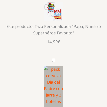
Personalizada
"Papá,
Nuestro
Superhéroe
Este producto:
Taza Personalizada "Papá, Nuestro
Favorito"
Superhéroe Favorito"
14,99
€
Pack
Cerveza
Día
del
Padre
con
Jarra
–