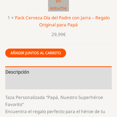
Regalo
Original
1
×
Pack Cerveza Día del Padre con Jarra – Regalo
para
Original para Papá
Papá
29,99
€
AÑADIR JUNTOS AL CARRITO
Descripción
Información adicional
Taza Personalizada “Papá, Nuestro Superhéroe
Favorito”
Encuentra el regalo perfecto para el héroe de tu