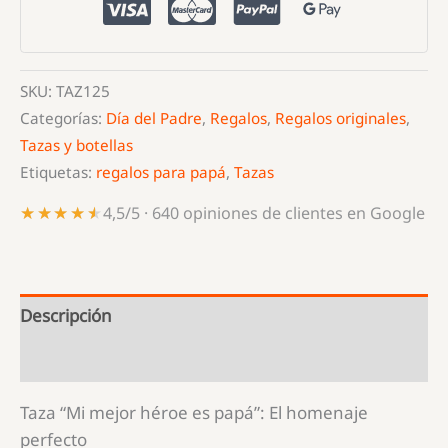
es
papá
cantidad
SKU:
TAZ125
Categorías:
Día del Padre
,
Regalos
,
Regalos originales
,
Tazas y botellas
Etiquetas:
regalos para papá
,
Tazas
★★★★★
★★★★★
4,5/5 · 640 opiniones de clientes en Google
Descripción
Información adicional
Taza “Mi mejor héroe es papá”: El homenaje
perfecto