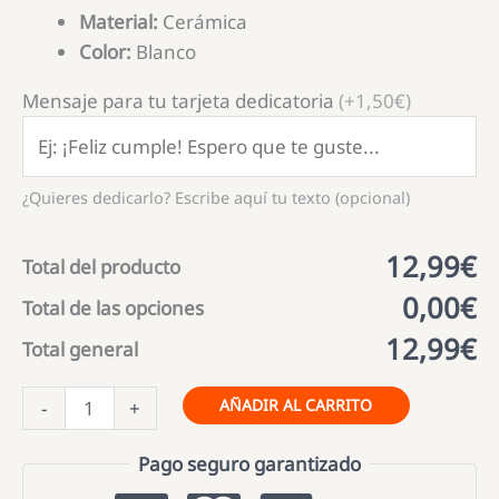
Material:
Cerámica
Color:
Blanco
Mensaje para tu tarjeta dedicatoria
(+1,50€)
¿Quieres dedicarlo? Escribe aquí tu texto (opcional)
12,99€
Total del producto
0,00€
Total de las opciones
12,99€
Total general
Taza
AÑADIR AL CARRITO
-
+
mi
mejor
Pago seguro garantizado
héroe