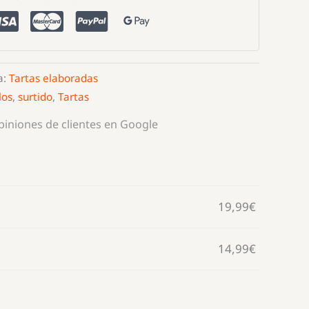
a:
Tartas elaboradas
los
,
surtido
,
Tartas
opiniones de clientes en Google
19,99
€
14,99
€