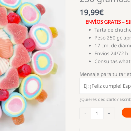
19,99
€
ENVÍOS GRATIS – SI
Tarta de chuch
Peso 250 gr. ap
17 cm. de diám
Envíos 24/72 h.
Consultas wha
Mensaje para tu tarjet
¿Quieres dedicarlo? Escrib
Tarta
-
+
Redonda
de