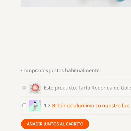
Comprados juntos habitualmente
Tarta
Este producto:
Tarta Redonda de Gol
Redonda
de
Bidón
1
×
Bidón de aluminio Lo nuestro fue
Golosinas
de
y
aluminio
AÑADIR JUNTOS AL CARRITO
Nubes
Lo