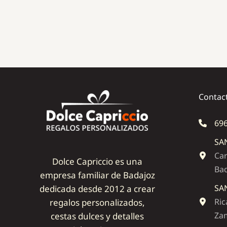
Contac
696
SA
Car
Dolce Capriccio es una
Ba
empresa familiar de Badajoz
SA
dedicada desde 2012 a crear
Ric
regalos personalizados,
Zam
cestas dulces y detalles