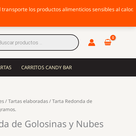
transporte los productos alimenticios sensibles al calor.
eda
tos
ARTAS
CARRITOS CANDY BAR
es
/
Tartas elaboradas
/ Tarta Redonda de
gramos.
da de Golosinas y Nubes