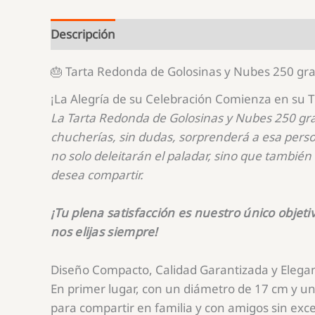
250
nuestro
gramos.
fue
Descripción
amor
🎂 Tarta Redonda de Golosinas y Nubes 250 gr
a
primera
¡La Alegría de su Celebración Comienza en su 
risa
La Tarta Redonda de Golosinas y Nubes 250 gramo
chucherías, sin dudas, sorprenderá a esa per
no solo deleitarán el paladar, sino que también 
desea compartir.
¡Tu plena satisfacción es nuestro único objeti
nos elijas siempre!
Diseño Compacto, Calidad Garantizada y Elega
En primer lugar, con un diámetro de 17 cm y un
para compartir en familia y con amigos sin ex