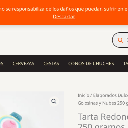
o se responsabiliza de los daños que puedan sufrir en el 
Descartar
Búsqu
de
produc
ES
CERVEZAS
CESTAS
CONOS DE CHUCHES
T
Inicio
/
Elaborados Dulc
Golosinas y Nubes 250 
Tarta Redon
250 gramos.