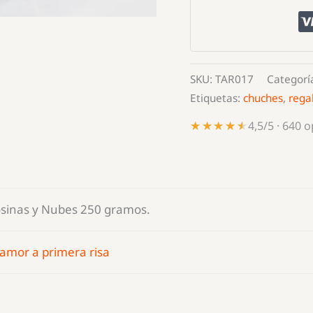
Golosinas
y
Nubes
250
SKU:
TAR017
Categorí
gramos.
Etiquetas:
chuches
,
rega
cantidad
★★★★★
★★★★★
4,5/5 · 640 
osinas y Nubes 250 gramos.
 amor a primera risa