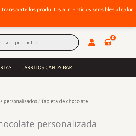
transporte los productos alimenticios sensibles al calor.
eda
tos
ARTAS
CARRITOS CANDY BAR
s personalizados
/ Tableta de chocolate
hocolate personalizada