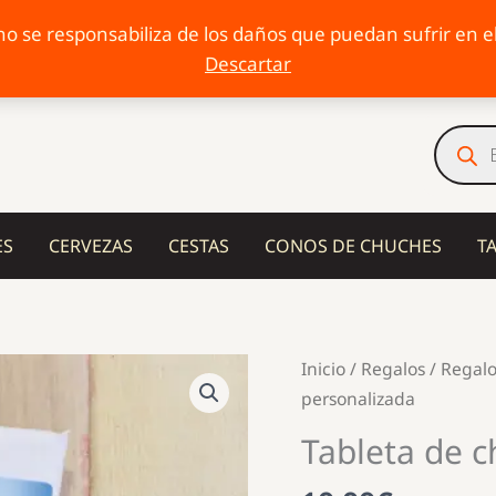
o se responsabiliza de los daños que puedan sufrir en el 
Descartar
Búsqu
de
produc
ES
CERVEZAS
CESTAS
CONOS DE CHUCHES
T
Inicio
/
Regalos
/
Regalo
personalizada
Tableta de c