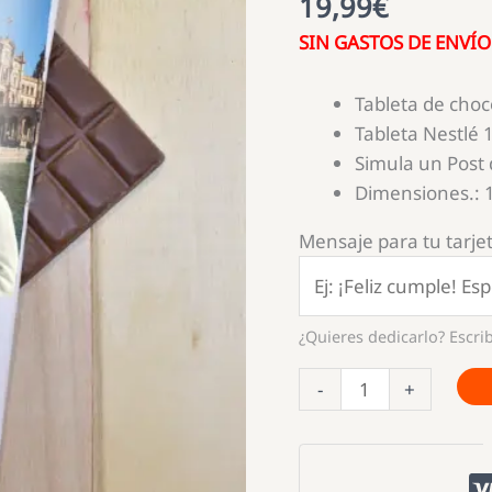
19,99
€
SIN GASTOS DE ENVÍO
Tableta de choc
Tableta Nestlé 
Simula un Post
Dimensiones.:
Mensaje para tu tarjet
¿Quieres dedicarlo? Escrib
Tableta
-
+
de
chocolate
personalizada