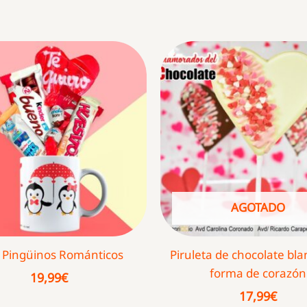
AGOTADO
 Pingüinos Románticos
Piruleta de chocolate bl
forma de corazón
19,99
€
17,99
€