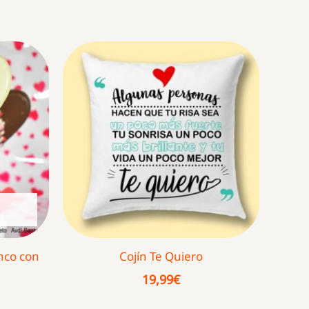
anco con
Cojín Te Quiero
19,99
€