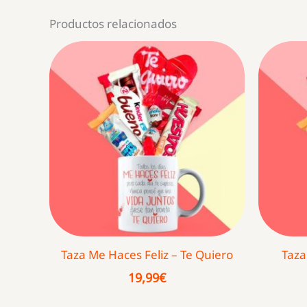
Productos relacionados
Taza Me Haces Feliz – Te Quiero
Taza
19,99
€