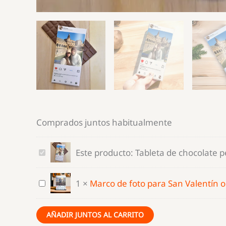
Comprados juntos habitualmente
Tableta
Este producto:
Tableta de chocolate 
de
chocolate
Marco
1
×
Marco de foto para San Valentín o
personalizada
de
foto
AÑADIR JUNTOS AL CARRITO
para