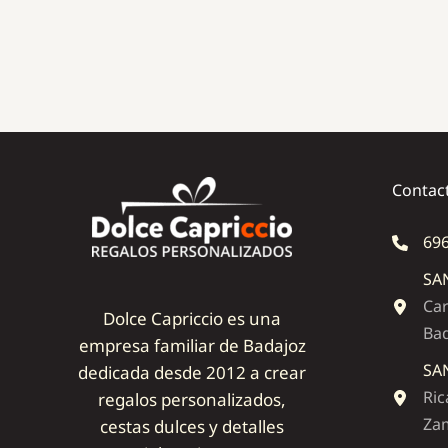
Contac
696
SA
Car
Dolce Capriccio es una
Ba
empresa familiar de Badajoz
SA
dedicada desde 2012 a crear
Ric
regalos personalizados,
Zam
cestas dulces y detalles