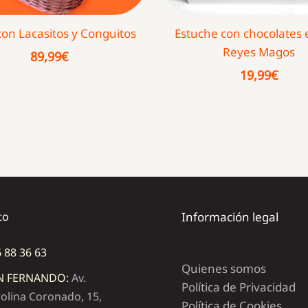
con Lacasitos y Conguitos
Estuche con chocolates 
Reyes Magos
89,99
€
19,99
€
to
Información legal
 88 36 63
Quienes somos
N FERNANDO:
Av.
Política de Privacidad
olina Coronado, 15,
Política de Cookies