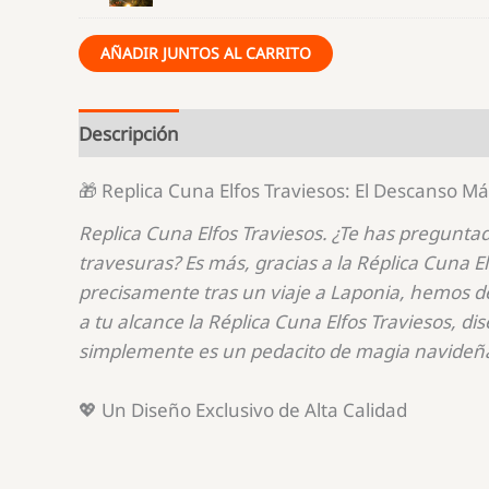
Bolas
de
AÑADIR JUNTOS AL CARRITO
Navidad
personalizadas
Descripción
Valoraciones (0)
🎁 Replica Cuna Elfos Traviesos: El Descanso M
Replica Cuna Elfos Traviesos. ¿Te has pregun
travesuras? Es más, gracias a la Réplica Cuna E
precisamente tras un viaje a Laponia, hemos d
a tu alcance la Réplica Cuna Elfos Traviesos, d
simplemente es un pedacito de magia navideña 
💖 Un Diseño Exclusivo de Alta Calidad