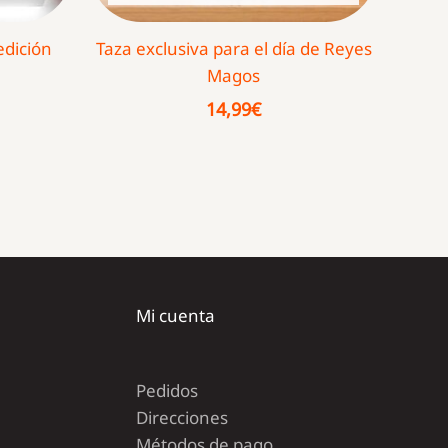
edición
Taza exclusiva para el día de Reyes
Magos
14,99
€
Mi cuenta
Pedidos
Direcciones
Métodos de pago