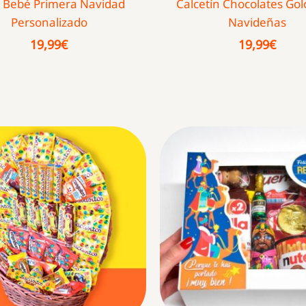
 Bebé Primera Navidad
Calcetín Chocolates Gol
Personalizado
Navideñas
19,99
€
19,99
€