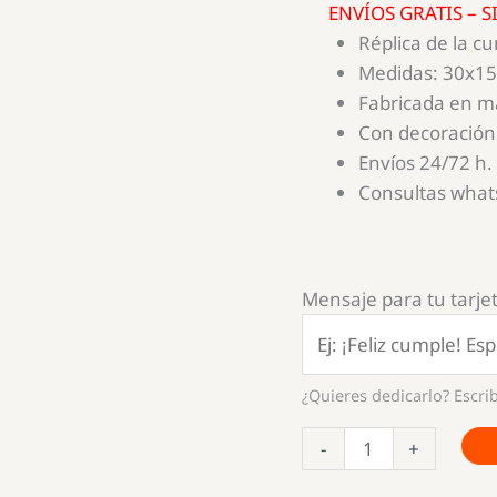
ENVÍOS GRATIS – 
Réplica de la cu
Medidas: 30x1
Fabricada en 
Con decoración
Envíos 24/72 h.
Consultas wha
Mensaje para tu tarjet
¿Quieres dedicarlo? Escrib
Replica
-
+
Cuna