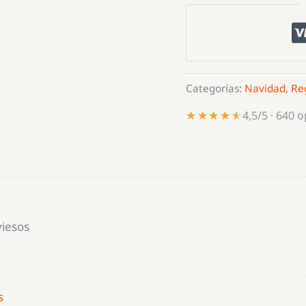
Elfos
Traviesos
cantidad
Categorías:
Navidad
,
Re
★★★★★
★★★★★
4,5/5 · 640 
viesos
s