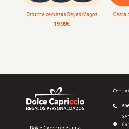
Estuche cervezas Reyes Magos
Cesta 
19,99
€
Contac
696
SA
Car
Dolce Capriccio es una