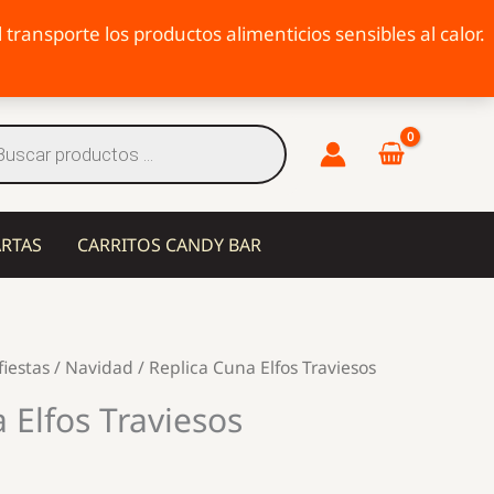
transporte los productos alimenticios sensibles al calor.
eda
tos
ARTAS
CARRITOS CANDY BAR
fiestas
/
Navidad
/ Replica Cuna Elfos Traviesos
 Elfos Traviesos