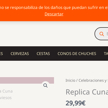
o se responsabiliza de los daños que puedan sufrir en el 
Descartar
Búsqu
de
produc
ES
CERVEZAS
CESTAS
CONOS DE CHUCHES
T
Inicio
/
Celebraciones y 
Replica Cuna
29,99
€