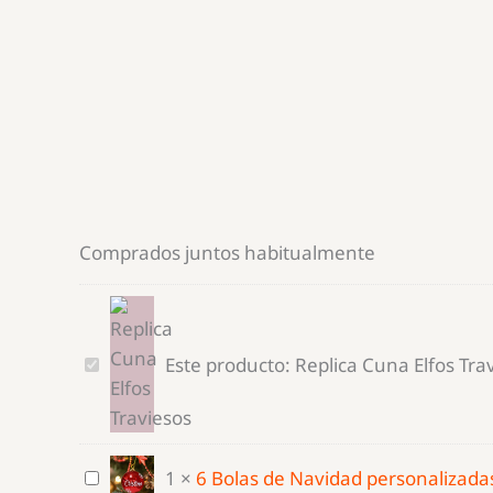
Comprados juntos habitualmente
Replica
Este producto:
Replica Cuna Elfos Tra
Cuna
Elfos
Traviesos
6
1
×
6 Bolas de Navidad personalizada