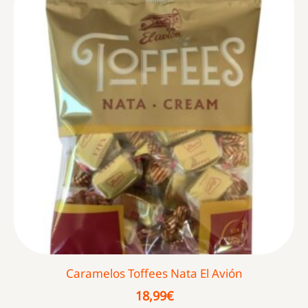
Caramelos Toffees Nata El Avión
18,99
€