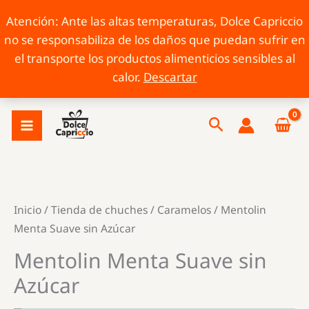
Atención: Ante las altas temperaturas, Dolce Capriccio
no se responsabiliza de los daños que puedan sufrir en
el transporte los productos alimenticios sensibles al
calor.
Descartar
Ir
Buscar
al
contenido
Inicio
/
Tienda de chuches
/
Caramelos
/ Mentolin
Menta Suave sin Azúcar
Mentolin Menta Suave sin
Azúcar