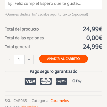
¿Quieres dedicarlo? Escribe aquí tu texto (opcional)
24,99€
Total del producto
0,00€
Total de las opciones
24,99€
Total general
Mentolin
AÑADIR AL CARRITO
-
+
Menta
Suave
Pago seguro garantizado
sin
Azúcar
cantidad
SKU:
CAR065
Categoría:
Caramelos