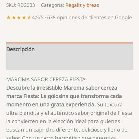
SKU:
REG003
Categoría:
Regaliz y breas
★★★★★
★★★★★
4,5/5 · 638 opiniones de clientes en Google
Descripción
Información adicional
MAROMA SABOR CEREZA FIESTA
Descubre la irresistible Maroma sabor cereza
marca Fiesta: La golosina que transforma cada
momento en una grata experiencia.
Su textura
ultra blandita y el auténtico sabor original de Fiesta
la convierten en la elección ideal para quienes
buscan un capricho diferente, delicioso y lleno de
sabor. Con un tarro hermético que garantiza