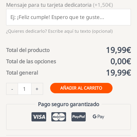
Mensaje para tu tarjeta dedicatoria
(+1,50€)
¿Quieres dedicarlo? Escribe aquí tu texto (opcional)
19,99€
Total del producto
0,00€
Total de las opciones
19,99€
Total general
MAROMA
AÑADIR AL CARRITO
-
+
SABOR
CEREZA
Pago seguro garantizado
FIESTA
cantidad