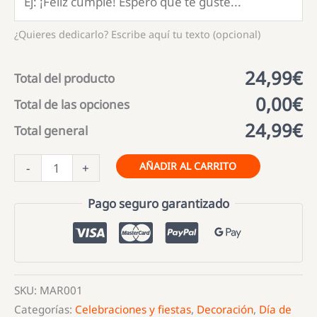
¿Quieres dedicarlo? Escribe aquí tu texto (opcional)
24,99€
Total del producto
0,00€
Total de las opciones
24,99€
Total general
Marco
AÑADIR AL CARRITO
-
+
de
madera
Pago seguro garantizado
con
fotografía
y
frase
SKU:
MAR001
para
Categorías:
Celebraciones y fiestas
,
Decoración
,
Día de
Mamá