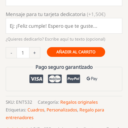
Mensaje para tu tarjeta dedicatoria
(+1,50€)
¿Quieres dedicarlo? Escribe aquí tu texto (opcional)
Marco
AÑADIR AL CARRITO
-
+
de
futbol
Pago seguro garantizado
para
entrenadores
cantidad
SKU:
ENT532
Categoría:
Regalos originales
Etiquetas:
Cuadros
,
Personalizados
,
Regalo para
entrenadores