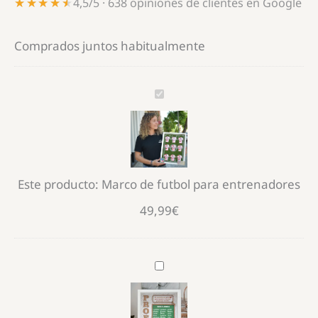
★★★★★
★★★★★
4,5/5 · 638 opiniones de clientes en Google
Comprados juntos habitualmente
Marco
de
futbol
para
entrenadores
Este producto:
Marco de futbol para entrenadores
49,99
€
Marco
Orla
para