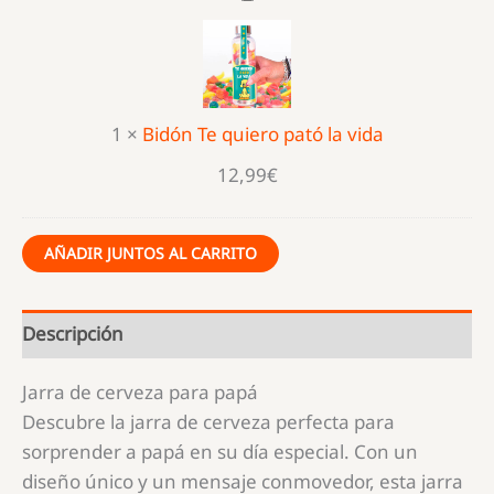
Te
quiero
pató
la
1
×
Bidón Te quiero pató la vida
vida
12,99
€
AÑADIR JUNTOS AL CARRITO
Descripción
Jarra de cerveza para papá
Descubre la jarra de cerveza perfecta para
sorprender a papá en su día especial. Con un
diseño único y un mensaje conmovedor, esta jarra