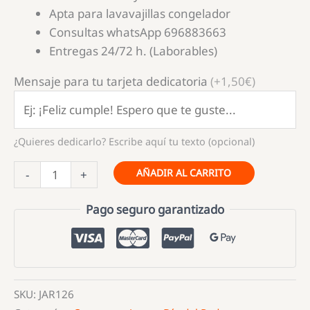
Apta para lavavajillas congelador
Consultas whatsApp 696883663
Entregas 24/72 h. (Laborables)
Mensaje para tu tarjeta dedicatoria
(+1,50€)
¿Quieres dedicarlo? Escribe aquí tu texto (opcional)
Jarra
AÑADIR AL CARRITO
-
+
de
Cerveza
Pago seguro garantizado
para
Papá
cantidad
SKU:
JAR126