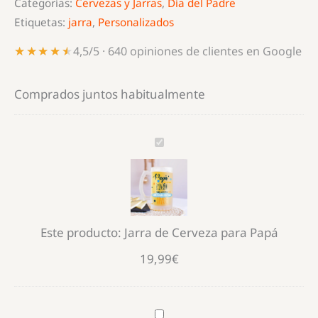
Categorías:
Cervezas y Jarras
,
Día del Padre
Etiquetas:
jarra
,
Personalizados
★★★★★
★★★★★
4,5/5 · 640 opiniones de clientes en Google
Comprados juntos habitualmente
Jarra
de
Cerveza
para
Papá
Este producto:
Jarra de Cerveza para Papá
19,99
€
Bidón