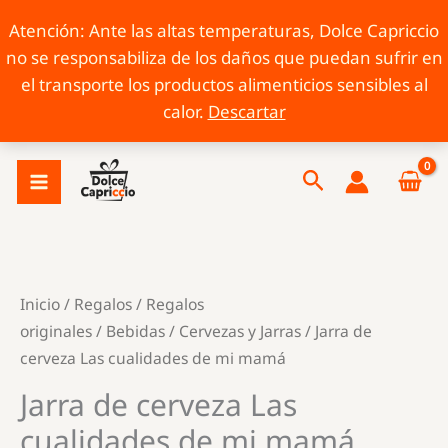
Atención: Ante las altas temperaturas, Dolce Capriccio
no se responsabiliza de los daños que puedan sufrir en
el transporte los productos alimenticios sensibles al
calor.
Descartar
Ir
Buscar
al
contenido
Inicio
/
Regalos
/
Regalos
originales
/
Bebidas
/
Cervezas y Jarras
/ Jarra de
cerveza Las cualidades de mi mamá
Jarra de cerveza Las
cualidades de mi mamá