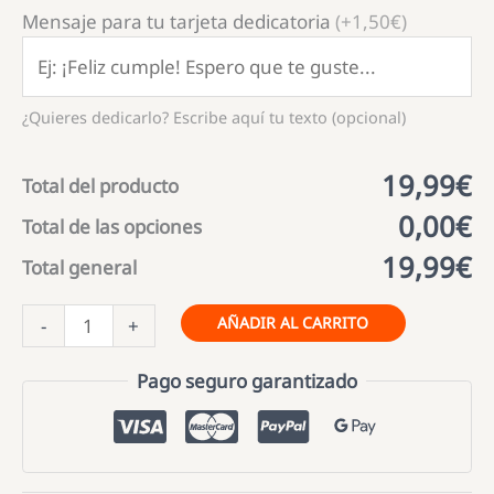
Mensaje para tu tarjeta dedicatoria
(+1,50€)
¿Quieres dedicarlo? Escribe aquí tu texto (opcional)
19,99€
Total del producto
0,00€
Total de las opciones
19,99€
Total general
Jarra
AÑADIR AL CARRITO
-
+
de
cerveza
Pago seguro garantizado
Las
cualidades
de