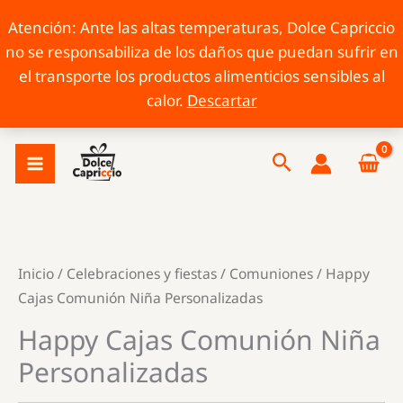
Atención: Ante las altas temperaturas, Dolce Capriccio
no se responsabiliza de los daños que puedan sufrir en
el transporte los productos alimenticios sensibles al
calor.
Descartar
Ir
Buscar
al
contenido
Inicio
/
Celebraciones y fiestas
/
Comuniones
/ Happy
Cajas Comunión Niña Personalizadas
Happy Cajas Comunión Niña
Personalizadas