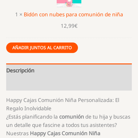
para
comunión
1
×
Bidón con nubes para comunión de niña
de
niña
12,99
€
AÑADIR JUNTOS AL CARRITO
Descripción
Información adicional
Happy Cajas Comunión Niña Personalizada: El
Regalo Inolvidable
¿Estás planificando la
comunión
de tu hija y buscas
un detalle que fascine a todos tus asistentes?
Nuestras
Happy Cajas Comunión Niña