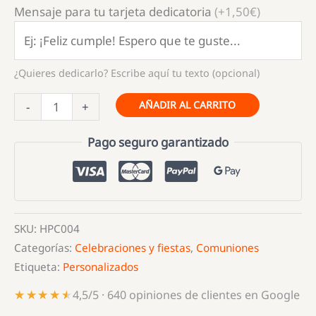
Mensaje para tu tarjeta dedicatoria
(+1,50€)
¿Quieres dedicarlo? Escribe aquí tu texto (opcional)
Happy
AÑADIR AL CARRITO
-
+
Cajas
Comunión
Pago seguro garantizado
Niña
Personalizadas
cantidad
SKU:
HPC004
Categorías:
Celebraciones y fiestas
,
Comuniones
Etiqueta:
Personalizados
★★★★★
★★★★★
4,5/5 · 640 opiniones de clientes en Google