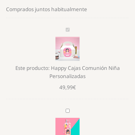
Comprados juntos habitualmente
Happy
Cajas
Comunión
Niña
Personalizadas
Este producto:
Happy Cajas Comunión Niña
Personalizadas
49,99
€
Bidón
con
nubes