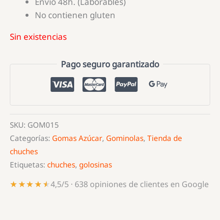
Envío 48h. (Laborables)
No contienen gluten
Sin existencias
Pago seguro garantizado
SKU:
GOM015
Categorías:
Gomas Azúcar
,
Gominolas
,
Tienda de
chuches
Etiquetas:
chuches
,
golosinas
★★★★★
★★★★★
4,5/5 · 638 opiniones de clientes en Google