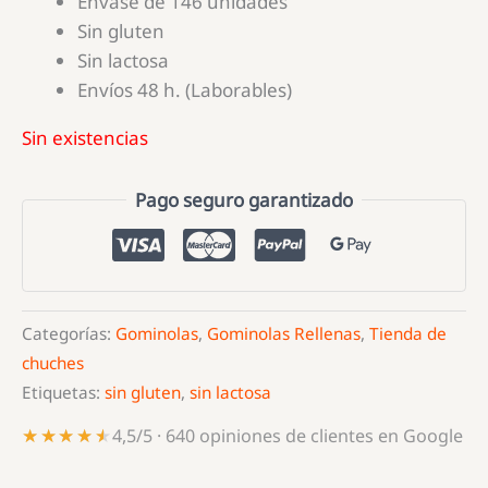
Envase de 146 unidades
Sin gluten
Sin lactosa
Envíos 48 h. (Laborables)
Sin existencias
Pago seguro garantizado
Categorías:
Gominolas
,
Gominolas Rellenas
,
Tienda de
chuches
Etiquetas:
sin gluten
,
sin lactosa
★★★★★
★★★★★
4,5/5 · 640 opiniones de clientes en Google