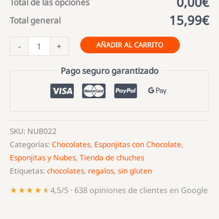
0,00€
Total de las opciones
15,99€
Total general
Garrotazos
AÑADIR AL CARRITO
-
+
de
Chocolate
Pago seguro garantizado
Vidal
cantidad
SKU:
NUB022
Categorías:
Chocolates
,
Esponjitas con Chocolate
,
Esponjitas y Nubes
,
Tienda de chuches
Etiquetas:
chocolates
,
regalos
,
sin gluten
★★★★★
★★★★★
4,5/5 · 638 opiniones de clientes en Google