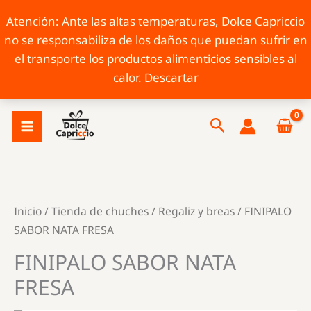
Atención: Ante las altas temperaturas, Dolce Capriccio
no se responsabiliza de los daños que puedan sufrir en
el transporte los productos alimenticios sensibles al
calor.
Descartar
Ir
Buscar
al
contenido
Inicio
/
Tienda de chuches
/
Regaliz y breas
/ FINIPALO
SABOR NATA FRESA
FINIPALO SABOR NATA
FRESA