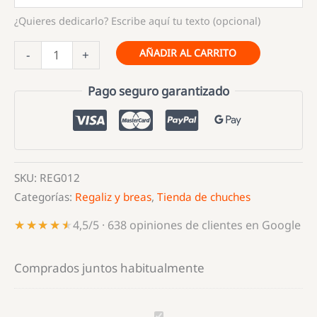
¿Quieres dedicarlo? Escribe aquí tu texto (opcional)
FINIPALO
AÑADIR AL CARRITO
-
+
SABOR
NATA
Pago seguro garantizado
FRESA
cantidad
SKU:
REG012
Categorías:
Regaliz y breas
,
Tienda de chuches
★★★★★
★★★★★
4,5/5 · 638 opiniones de clientes en Google
Comprados juntos habitualmente
FINIPALO