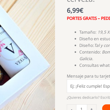
6,99
€
PORTES GRATIS – PE
Tamaño:
19,5 X
Diseño en estuc
Diseño:
Tal y co
Contenido:
Bom
Galicia.
Consultas what
Mensaje para tu tarjet
¿Quieres dedicarlo? Escrib
Estuche
-
+