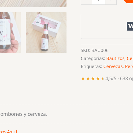
para
bautizo
bombones
y
cerveza.
cantidad
SKU:
BAU006
Categorías:
Bautizos
,
Ce
Etiquetas:
Cervezas
,
Per
★★★★★
★★★★★
4,5/5 · 638 
bombones y cerveza.
izo Azul