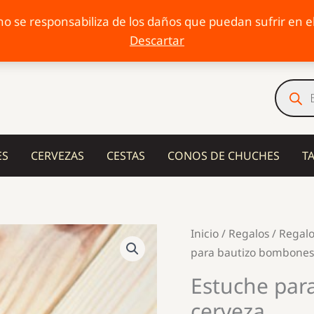
o se responsabiliza de los daños que puedan sufrir en el 
Descartar
Búsqu
de
produc
ES
CERVEZAS
CESTAS
CONOS DE CHUCHES
T
Inicio
/
Regalos
/
Regalo
para bautizo bombones 
Estuche par
cerveza.