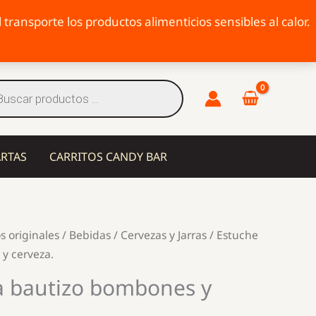
transporte los productos alimenticios sensibles al calor.
eda
tos
ARTAS
CARRITOS CANDY BAR
s originales
/
Bebidas
/
Cervezas y Jarras
/ Estuche
y cerveza.
a bautizo bombones y