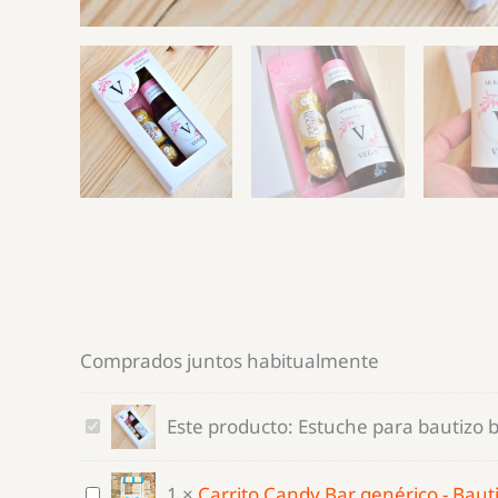
Comprados juntos habitualmente
Estuche
Este producto:
Estuche para bautizo 
para
bautizo
Carrito
1
×
Carrito Candy Bar genérico - Baut