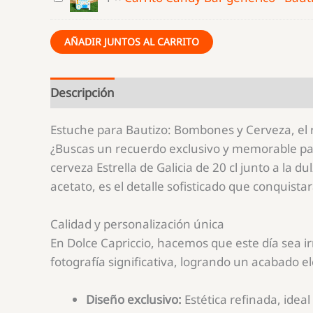
bombones
Candy
y
Bar
AÑADIR JUNTOS AL CARRITO
cerveza.
genérico
-
Bautizo
Descripción
Azul
Estuche para Bautizo: Bombones y Cerveza, el 
¿Buscas un recuerdo exclusivo y memorable para
cerveza Estrella de Galicia de 20 cl junto a la
acetato, es el detalle sofisticado que conquistar
Calidad y personalización única
En Dolce Capriccio, hacemos que este día sea i
fotografía significativa, logrando un acabado e
Diseño exclusivo:
Estética refinada, idea