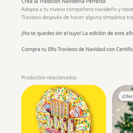
Crea la Tradición Navideña Perfecta
Adopta a tu nuevo compañero navideño y obser
Travieso después de hacer alguna simpática tr
¡No te quedes sin el tuyo! La edición de este añ
Compra tu Elfo Travieso de Navidad con Certific
Productos relacionados
¡Ofer
¡Ofer