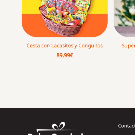
Cesta con Lacasitos y Conguitos
Super
89,99
€
Contac