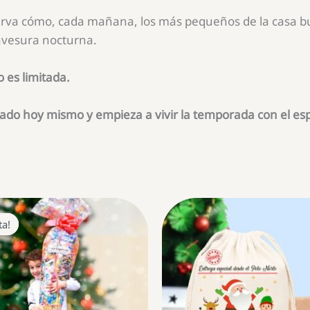
va cómo, cada mañana, los más pequeños de la casa bus
avesura nocturna.
o es limitada.
ado hoy mismo y empieza a vivir la temporada con el espí
ta!
ta!