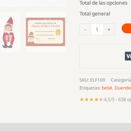
Total de las opciones
Total general
Elfo
-
+
Travieso
de
Navidad
TikTok
cantidad
SKU:
ELF100
Categorí
Etiquetas:
bebé
,
Duende
★★★★★
★★★★★
4,5/5 · 638 