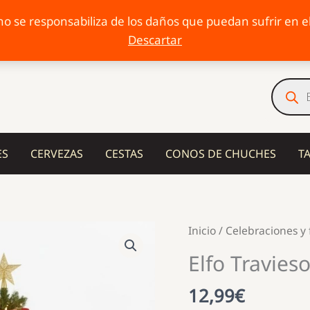
o se responsabiliza de los daños que puedan sufrir en el 
Descartar
Búsqu
de
produc
ES
CERVEZAS
CESTAS
CONOS DE CHUCHES
T
Inicio
/
Celebraciones y 
Elfo Travies
12,99
€