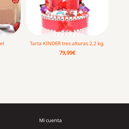
el
Tarta KINDER tres alturas 2,2 kg.
79,99
€
Mi cuenta