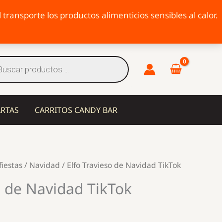
transporte los productos alimenticios sensibles al calor.
eda
tos
ARTAS
CARRITOS CANDY BAR
fiestas
/
Navidad
/ Elfo Travieso de Navidad TikTok
o de Navidad TikTok