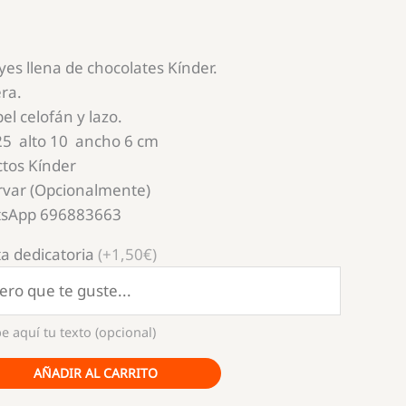
es llena de chocolates Kínder.
ra.
el celofán y lazo.
5 alto 10 ancho 6 cm
ctos Kínder
rvar (Opcionalmente)
tsApp 696883663
a dedicatoria
(+1,50€)
e aquí tu texto (opcional)
AÑADIR AL CARRITO