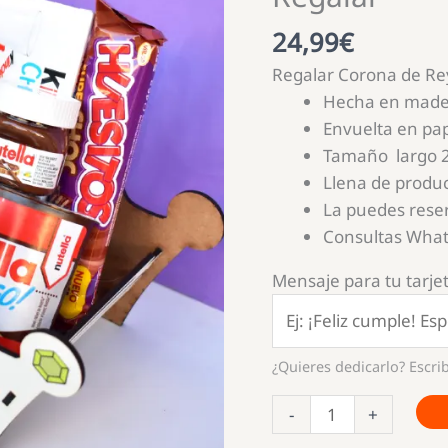
24,99
€
Regalar Corona de Rey
Hecha en made
Envuelta en pap
Tamaño largo 2
Llena de produ
La puedes rese
Consultas Wha
Mensaje para tu tarjet
¿Quieres dedicarlo? Escrib
Corona
-
+
de