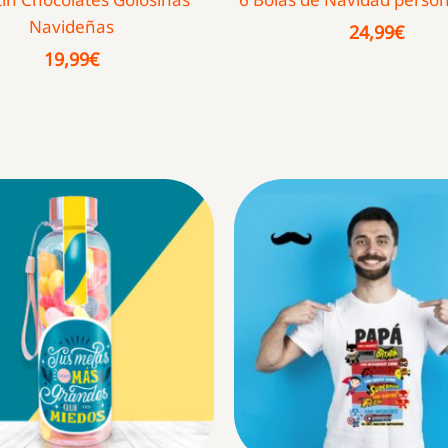
Navideñas
24,99
€
19,99
€