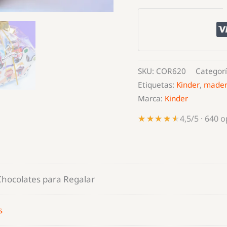
Reyes
con
Chocolates
para
Regalar
SKU:
COR620
Categor
cantidad
Etiquetas:
Kinder
,
made
Marca:
Kinder
★★★★★
★★★★★
4,5/5 · 640 
hocolates para Regalar
s