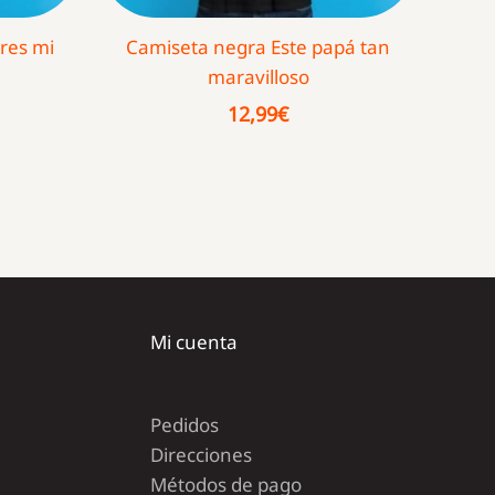
res mi
Camiseta negra Este papá tan
maravilloso
12,99
€
Mi cuenta
Pedidos
Direcciones
Métodos de pago