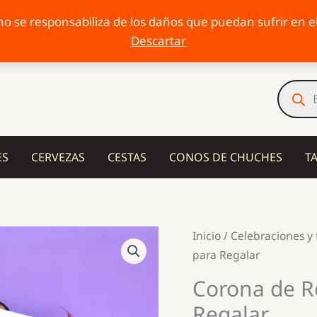
o se responsabiliza de los daños que puedan sufrir en el 
Descartar
Búsqu
de
produc
ES
CERVEZAS
CESTAS
CONOS DE CHUCHES
T
Inicio
/
Celebraciones y 
para Regalar
Corona de R
Regalar