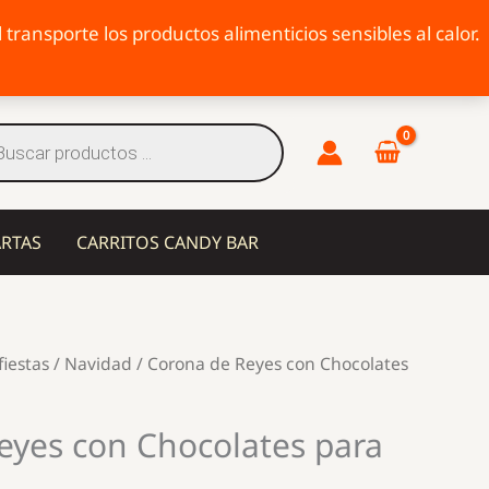
transporte los productos alimenticios sensibles al calor.
eda
tos
ARTAS
CARRITOS CANDY BAR
fiestas
/
Navidad
/ Corona de Reyes con Chocolates
eyes con Chocolates para