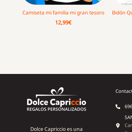
Camiseta mi familia mi gran tesoro
Bidón Q
12,99
€
Contac
696
SA
Car
Dolce Capriccio es una