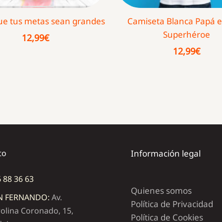
ue tus metas sean grandes
Camiseta Blanca Papá e
Superhéroe
12,99
€
12,99
€
to
Información legal
 88 36 63
Quienes somos
N FERNANDO:
Av.
Política de Privacidad
olina Coronado, 15,
Política de Cookies