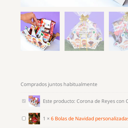
Comprados juntos habitualmente
Corona
Este producto:
Corona de Reyes con C
de
Reyes
6
1
×
6 Bolas de Navidad personalizada
con
Bolas